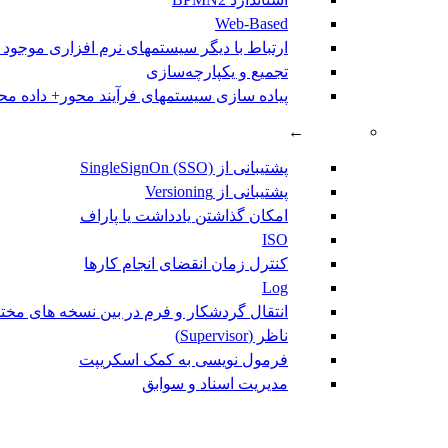
Web-Based
ارتباط با دیگر سیستمهای نرم افزاری موجود
تجمیع و یکپارچه‌سازی
پیاده سازی سیستمهای فرآیند محور+ داده مح
←
پشتیبانی از SingleSignOn (SSO)
پشتیبانی از Versioning
امکان گذاشتن یادداشت یا پاراف
ISO
کنترل زمان انقضای انجام کارها
Log
انتقال گردشکار و فرم در بین نسخه های مختلف ocess
ناظر (Supervisor)
فرمول نویسی به کمک اسکریپت
مديريت اسناد و سوابق