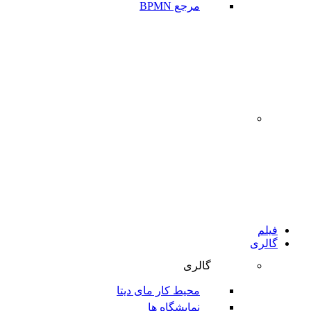
مرجع BPMN
‌
فیلم
گالری
گالری
محیط کار مای دیتا
نمایشگاه ها