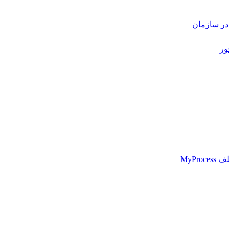
 در سازمان
ور
MyPr