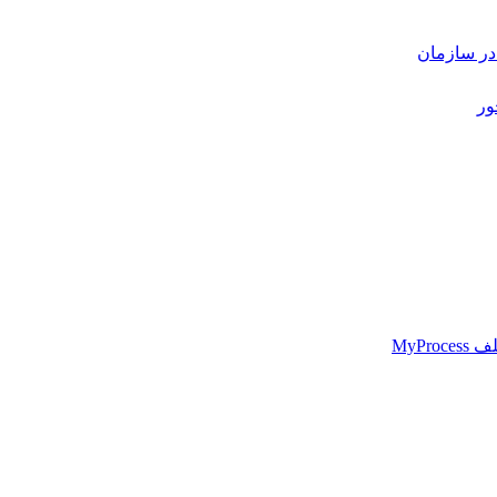
 در سازمان
ور
MyPr