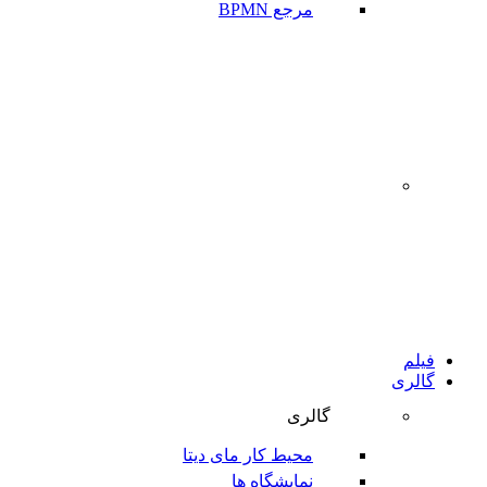
مرجع BPMN
‌
فیلم
گالری
گالری
محیط کار مای دیتا
نمایشگاه ها