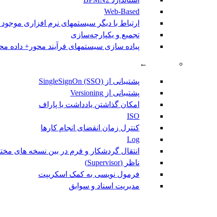
Web-Based
ارتباط با دیگر سیستمهای نرم افزاری موجود
تجمیع و یکپارچه‌سازی
پیاده سازی سیستمهای فرآیند محور+ داده مح
←
پشتیبانی از SingleSignOn (SSO)
پشتیبانی از Versioning
امکان گذاشتن یادداشت یا پاراف
ISO
کنترل زمان انقضای انجام کارها
Log
انتقال گردشکار و فرم در بین نسخه های مختلف ocess
ناظر (Supervisor)
فرمول نویسی به کمک اسکریپت
مديريت اسناد و سوابق