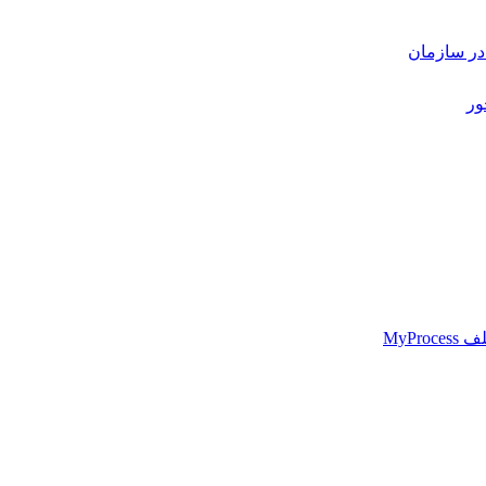
 در سازمان
ور
MyPr