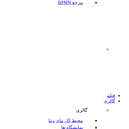
مرجع BPMN
‌
فیلم
گالری
گالری
محیط کار مای دیتا
نمایشگاه ها