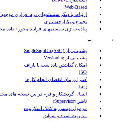
Web-Based
ارتباط با دیگر سیستمهای نرم افزاری موجود
تجمیع و یکپارچه‌سازی
پیاده سازی سیستمهای فرآیند محور+ داده مح
←
پشتیبانی از SingleSignOn (SSO)
پشتیبانی از Versioning
امکان گذاشتن یادداشت یا پاراف
ISO
کنترل زمان انقضای انجام کارها
Log
انتقال گردشکار و فرم در بین نسخه های مختلف ocess
ناظر (Supervisor)
فرمول نویسی به کمک اسکریپت
مديريت اسناد و سوابق