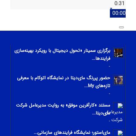
0:31
00:00
00:00
00:00
برگزاری سمینار «تحول دیجیتال با رویکرد بهینه‌سازی
فرایندها...
-
حضور پررنگ مای‌دیتا در نمایشگاه اتوکام با معرفی
تازه‌های My...
-
مستند «کارآفرین موفق» به روایت مدیرعامل شرکت
مای‌دیتا...
-
مای‌استور؛ نمایشگاه فرایندهای سازمانی...