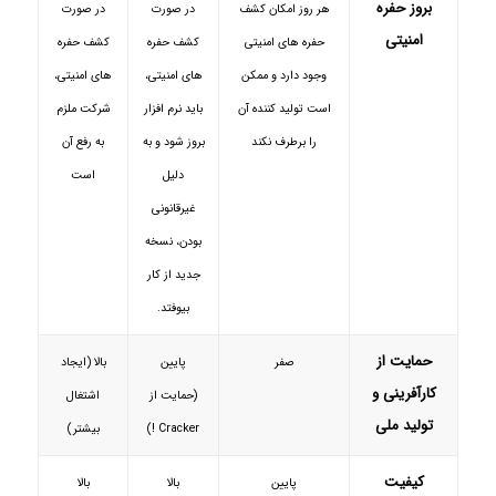
بروز حفره
هر روز امکان کشف
در صورت
در صورت
امنیتی
حفره های امنیتی
کشف حفره
کشف حفره
وجود دارد و ممکن
های امنیتی،
های امنیتی،
است تولید کننده آن
باید نرم افزار
شرکت ملزم
را برطرف نکند
بروز شود و به
به رفع آن
دلیل
است
غیرقانونی
بودن، نسخه
جدید از کار
بیوفتد.
حمایت از
صفر
پایین
بالا (ایجاد
کارآفرینی و
(حمایت از
اشتغال
تولید ملی
Cracker !)
بیشتر)
کیفیت
پایین
بالا
بالا