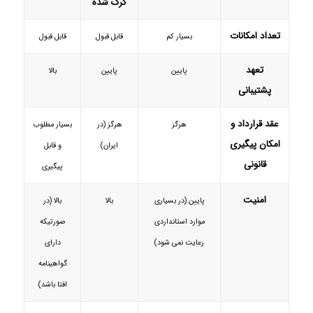
کرک شده
تعداد امکانات
بسیار کم
قابل قبول
قابل قبول
تعهد
پایین
پایین
بالا
پشتیبانی
عقد قرارداد و
هرگز
هرگز (در
بسیار مطلوب
امکان پیگیری
ایران)
و قابل
قانونی
پیگیری
امنیت
پایین (در بسیاری
بالا
بالا (در
موارد استانداردی
صورتیکه
رعایت نمی شود)
دارای
گواهینامه
افتا باشد)